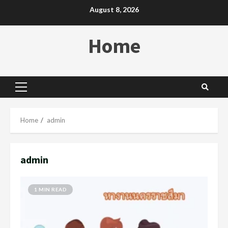
Skip
August 8, 2026
to
content
Home
Primary
Menu
Home
admin
admin
1 MIN READ